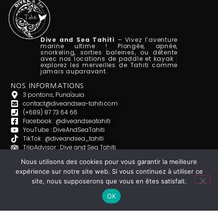
Dive and Sea Tahiti
– Vivez l’aventure
marine ultime ! Plongée, apnée,
snorkeling, sorties baleines, ou détente
avec nos locations de paddle et kayak :
explorez les merveilles de Tahiti comme
jamais auparavant.
NOS INFORMATIONS
3 pontons, Puna'auia
contact@diveandsea-tahiti.com
(+689) 87 73 64 66
Facebook : @diveandseatahiti
YouTube : DiveAndSeaTahiti
TikTok : @diveandsea_tahiti
TripAdvisor : Dive and Sea Tahiti
Instagram : dive_and_sea
Nous utilisons des cookies pour vous garantir la meilleure
LES ACTIVITÉES
expérience sur notre site web. Si vous continuez à utiliser ce
Plongée sous-marine
site, nous supposerons que vous en êtes satisfait.
Apnée
Sortie Baleine
OK
Location de Paddle / Kayak
Snorkeling
Logo & charte