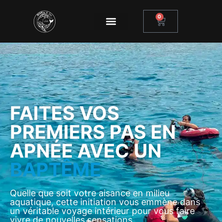
0
FAITES VOS
PREMIERS PAS EN
APNÉE AVEC UN
BAPTÊME
Quelle que soit votre aisance en milieu
aquatique, cette initiation vous emmène dans
un véritable voyage intérieur pour vous faire
vivre de nouvelles sensations.