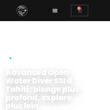
0
TripAdvisor Travelers' Choice · Puna'auia, Tahiti
Advanced Open
Water Diver SSI à
Tahiti : plonge plus
profond, explore
plus loin