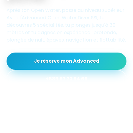
Après ton Open Water, passe au niveau supérieur.
Avec l'Advanced Open Water Diver SSI, tu
découvres 5 spécialités, tu plonges jusqu'à 30
mètres et tu gagnes en expérience : profonde,
plongée de nuit, épaves, navigation et flottabilité.
Je réserve mon Advanced
+689 87 73 64 66
30 m
5
PROFONDEUR EN AUTONOMIE
SPÉCIALITÉS DÉCOUVERTES
12+
★ 5/5
ANS · ÂGE MINIMUM
AVIS VOYAGEURS