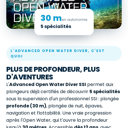
30 m
en autonomie
5 spécialités
L'ADVANCED OPEN WATER DIVER, C'EST
QUOI
PLUS DE PROFONDEUR, PLUS
D'AVENTURES
L'
Advanced Open Water Diver SSI
permet aux
plongeurs déjà certifiés de découvrir
5 spécialités
sous la supervision d'un professionnel SSI : plongée
profonde (30 m)
, plongée de nuit, épaves,
navigation et flottabilité. Une vraie progression
après l'Open Water, qui t'ouvre la profondeur
jusqu'à
30 mètres
. Accessible
dès 12 ans
, avec