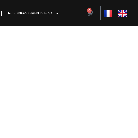
0
NOS ENGAGEMENTS ÉCO