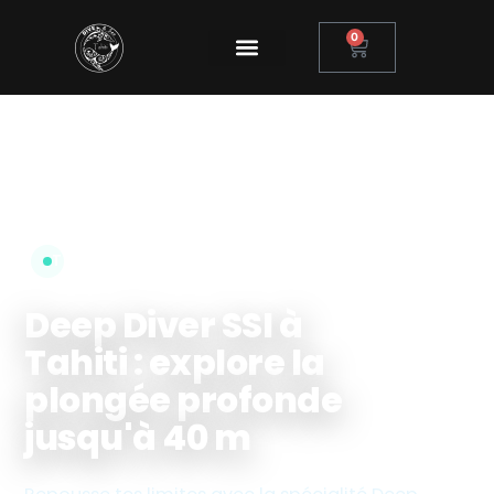
0
TripAdvisor Travelers' Choice · Puna'auia, Tahiti
Deep Diver SSI à
Tahiti : explore la
plongée profonde
jusqu'à 40 m