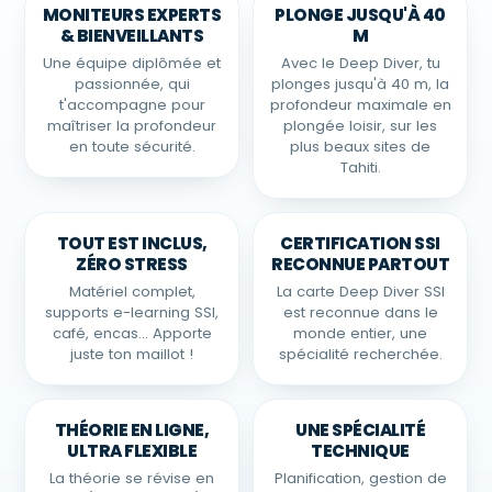
MONITEURS EXPERTS
PLONGE JUSQU'À 40
& BIENVEILLANTS
M
Une équipe diplômée et
Avec le Deep Diver, tu
passionnée, qui
plonges jusqu'à 40 m, la
t'accompagne pour
profondeur maximale en
maîtriser la profondeur
plongée loisir, sur les
en toute sécurité.
plus beaux sites de
Tahiti.
TOUT EST INCLUS,
CERTIFICATION SSI
ZÉRO STRESS
RECONNUE PARTOUT
Matériel complet,
La carte Deep Diver SSI
supports e-learning SSI,
est reconnue dans le
café, encas… Apporte
monde entier, une
juste ton maillot !
spécialité recherchée.
THÉORIE EN LIGNE,
UNE SPÉCIALITÉ
ULTRA FLEXIBLE
TECHNIQUE
La théorie se révise en
Planification, gestion de