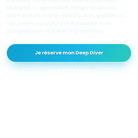
Repousse tes limites avec la spécialité Deep
Diving SSI. Tu apprends à plonger en sécurité
entre 18 et 40 mètres : planification, gestion de
l'air, paliers, parachute et flottabilité. Trois
plongées pour maîtriser la profondeur.
Je réserve mon Deep Diver
+689 87 73 64 66
40 m
3
PROFONDEUR MAXIMALE
PLONGÉES EN OCÉAN
15+
★ 5/5
ANS, OPEN WATER REQUIS
AVIS VOYAGEURS