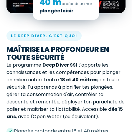
40 m
profondeur max
plongée loisir
LE DEEP DIVER, C'EST QUOI
MAÎTRISE LA PROFONDEUR EN
TOUTE SÉCURITÉ
Le programme
Deep Diver SSI
t'apporte les
connaissances et les compétences pour plonger
en milieu naturel entre
18 et 40 mètres
, en toute
sécurité. Tu apprends à planifier tes plongées,
gérer ta consommation d'air, contrôler ta
descente et remontée, déployer ton parachute de
palier et maîtriser ta flottabilité. Accessible
dès 15
ans
, avec l'Open Water (ou équivalent).
Plongée profonde entre 18 et 40 mètres
✓